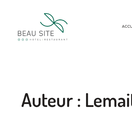
ACCU
Auteur :
Lemai